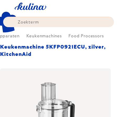
Skip
to
content
Apparaten
Keukenmachines
Food Processors
Keukenmachine 5KFP0921ECU, zilver,
KitchenAid