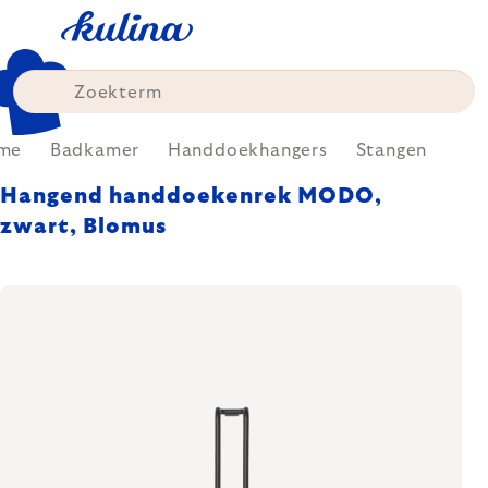
Skip
to
content
me
Badkamer
Handdoekhangers
Stangen
Hangend handdoekenrek MODO,
zwart, Blomus