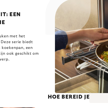
T: EEN
IE
euken met het
 Deze serie biedt
en koekenpan, een
zijn ook geschikt om
werp.
HOE BEREID JE EEN 