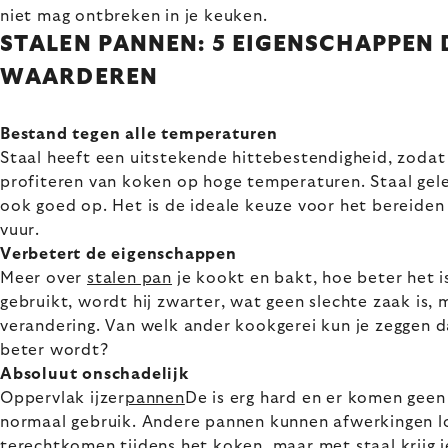
niet mag ontbreken in je keuken.
STALEN PANNEN: 5 EIGENSCHAPPEN D
WAARDEREN
Bestand tegen alle temperaturen
Staal heeft een uitstekende hittebestendigheid, zodat
profiteren van koken op hoge temperaturen. Staal gel
ook goed op. Het is de ideale keuze voor het bereiden
vuur.
Verbetert de eigenschappen
Meer over
stalen pan
je kookt en bakt, hoe beter het is
gebruikt, wordt hij zwarter, wat geen slechte zaak is, 
verandering. Van welk ander kookgerei kun je zeggen d
beter wordt?
Absoluut onschadelijk
Oppervlak ijzer
pannen
De is erg hard en er komen geen 
normaal gebruik. Andere pannen kunnen afwerkingen lo
terechtkomen tijdens het koken, maar met staal krijg je