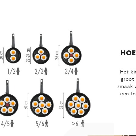
HOE
Het ki
groot 
smaak v
een fo