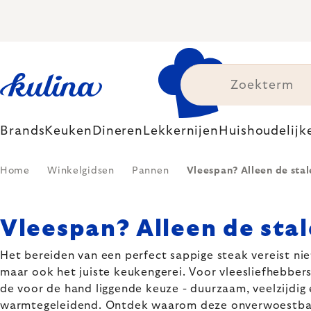
Skip
to
content
Brands
Keuken
Dineren
Lekkernijen
Huishoudelijk
Home
Winkelgidsen
Pannen
Vleespan? Alleen de stal
Vleespan? Alleen de stal
Het bereiden van een perfect sappige steak vereist nie
maar ook het juiste keukengerei. Voor vleesliefhebbers
de voor de hand liggende keuze - duurzaam, veelzijdig
warmtegeleidend. Ontdek waarom deze onverwoestba