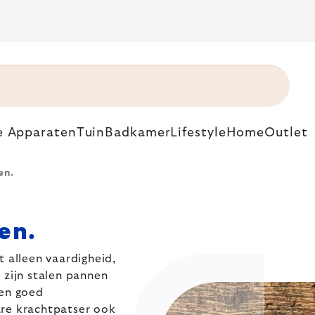
e Apparaten
Tuin
Badkamer
Lifestyle
Home
Outlet
en.
en.
t alleen vaardigheid,
 zijn stalen pannen
 en goed
re krachtpatser ook