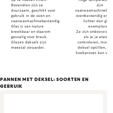
op te hoeven tillen.
hoge temperaturen
Bovendien zijn ze
zijn
duurzaam, geschikt voor
vaatwasmachinebest
gebruik in de oven en
ovenbestendig en m
vaatwasmachinebestendig.
lichter dan glaz
Glas is van nature
exemplaren.
breekbaar en daarom
Ze zijn ondoorzichti
gevoelig voor breuk.
als je je eten wi
Glazen deksels zijn
controleren, moet j
meestal zwaarder.
deksel optillen, wa
kookproces kan vers
PANNEN MET DEKSEL: SOORTEN EN
GEBRUIK