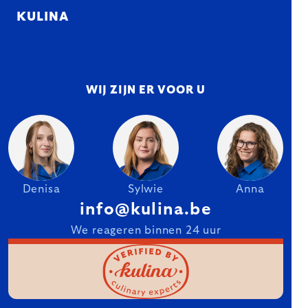
KULINA
WIJ ZIJN ER VOOR U
Denisa
Sylwie
Anna
info@kulina.be
We reageren binnen 24 uur