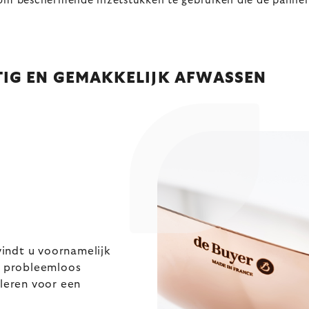
n om beschermende inzetstukken te gebruiken die de panne
IG EN GEMAKKELIJK AFWASSEN
 vindt u voornamelijk
e probleemloos
oleren voor een