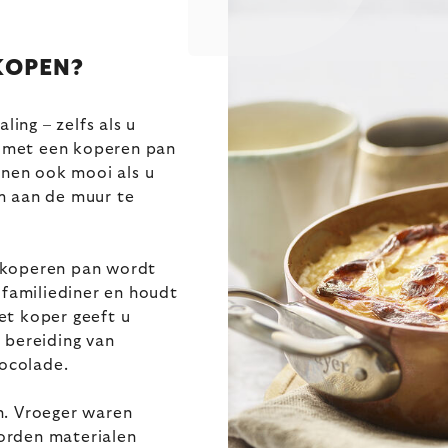
KOPEN?
ling – zelfs als u
er met een koperen pan
nnen ook mooi als u
m aan de muur te
 koperen pan wordt
 familiediner en houdt
et koper geeft u
 bereiding van
hocolade.
n. Vroeger waren
orden materialen