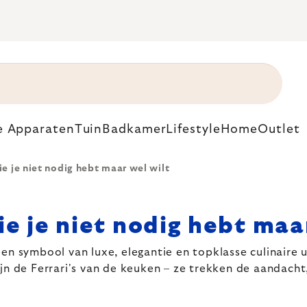
e Apparaten
Tuin
Badkamer
Lifestyle
Home
Outlet
e je niet nodig hebt maar wel wilt
e je niet nodig hebt maa
en symbool van luxe, elegantie en topklasse culinaire ui
 zijn de Ferrari's van de keuken – ze trekken de aandach