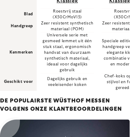
Klassiek
Klassieke 
Roestvrij staal
Roestvrij s
Blad
(X50CrMoV15)
(X50CrMoV
Zeer resistent synthetisch
Zeer resistent sy
Handgreep
materiaal (POM)
materiaal (
Universele serie met
gesmeed lemmet uit één
Speciale editie C
stuk staal, ergonomisch
handgreep verkri
Kenmerken
handvat van duurzaam
elegante kleur
synthetisch materiaal,
combinatie van k
ideaal voor dagelijks
en modern d
gebruik
Chef-koks op z
Dagelijks gebruik en
Geschikt voor
stijlvol en func
veeleisender koken
gereedsch
DE POPULAIRSTE WÜSTHOF MESSEN
VOLGENS ONZE KLANTBEOORDELINGEN