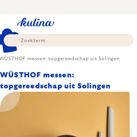
Skip
to
content
WÜSTHOF messen: topgereedschap uit Solingen
WÜSTHOF messen:
topgereedschap uit Solingen