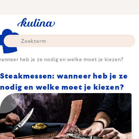
Skip
to
content
anneer heb je ze nodig en welke moet je kiezen?
Steakmessen: wanneer heb je ze
nodig en welke moet je kiezen?