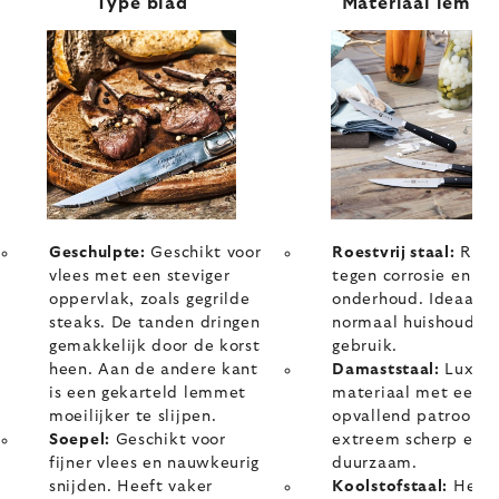
Type blad
Materiaal lemme
Geschulpte:
Geschikt voor
Roestvrij staal:
Resi
vlees met een steviger
tegen corrosie en we
oppervlak, zoals gegrilde
onderhoud. Ideaal v
steaks. De tanden dringen
normaal huishoudeli
gemakkelijk door de korst
gebruik.
heen. Aan de andere kant
Damaststaal:
Luxue
is een gekarteld lemmet
materiaal met een
moeilijker te slijpen.
opvallend patroon,
Soepel:
Geschikt voor
extreem scherp en
fijner vlees en nauwkeurig
duurzaam.
snijden. Heeft vaker
Koolstofstaal:
Het b