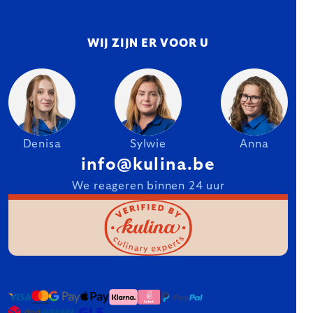
WIJ ZIJN ER VOOR U
Denisa
Sylwie
Anna
info@kulina.be
We reageren binnen 24 uur