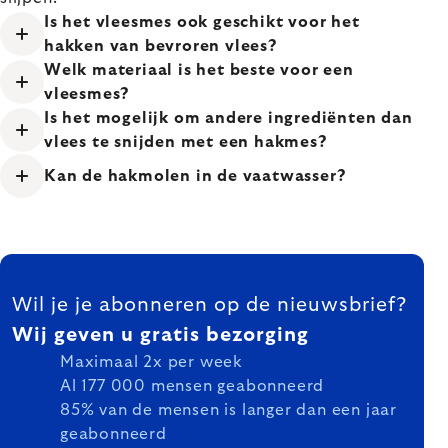
Is het vleesmes ook geschikt voor het
hakken van bevroren vlees?
Welk materiaal is het beste voor een
vleesmes?
Is het mogelijk om andere ingrediënten dan
vlees te snijden met een hakmes?
Kan de hakmolen in de vaatwasser?
FOOTER
Wil je je abonneren op de nieuwsbrief?
Wij geven u gratis bezorging
Maximaal 2x per week
Al 177 000 mensen geabonneerd
85% van de mensen is langer dan een jaar
geabonneerd