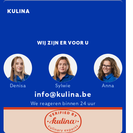
KULINA
WIJ ZIJN ER VOOR U
Denisa
Sylwie
Anna
info@kulina.be
We reageren binnen 24 uur