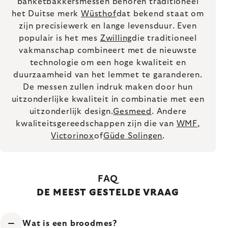
banketbakkersmessen behoren traditioneel
het Duitse merk
Wüsthof
dat bekend staat om
zijn precisiewerk en lange levensduur. Even
populair is het mes
Zwilling
die traditioneel
vakmanschap combineert met de nieuwste
technologie om een hoge kwaliteit en
duurzaamheid van het lemmet te garanderen.
De messen zullen indruk maken door hun
uitzonderlijke kwaliteit in combinatie met een
uitzonderlijk design.
Gesmeed
. Andere
kwaliteitsgereedschappen zijn die van
WMF
,
Victorinox
of
Güde Solingen
.
FAQ
DE MEEST GESTELDE VRAAG
Wat is een broodmes?