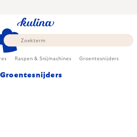
Skip
to
content
res
Raspen & Snijmachines
Groentesnijders
Groentesnijders