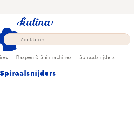
Skip
to
content
ires
Raspen & Snijmachines
Spiraalsnijders
Spiraalsnijders