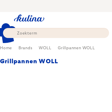
Skip
to
content
Home
Brands
WOLL
Grillpannen WOLL
Grillpannen WOLL