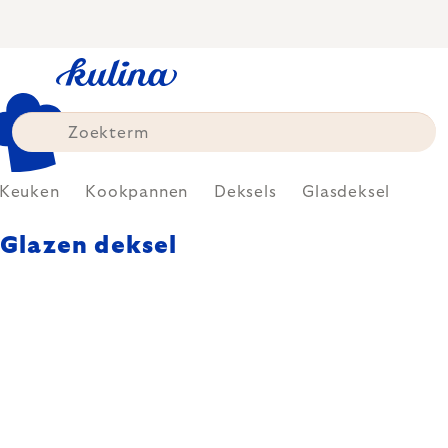
Skip
to
content
Keuken
Kookpannen
Deksels
Glasdeksel
Glazen deksel