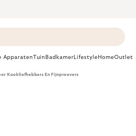
e Apparaten
Tuin
Badkamer
Lifestyle
Home
Outlet
or Kookliefhebbers En Fijnproevers