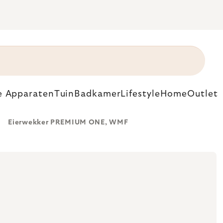
e Apparaten
Tuin
Badkamer
Lifestyle
Home
Outlet
Eierwekker PREMIUM ONE, WMF