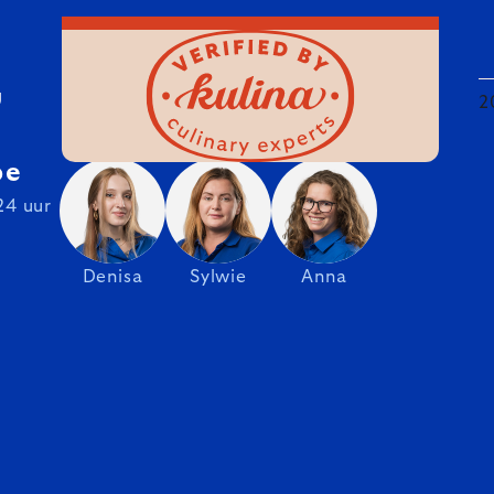
U
2
be
24 uur
Denisa
Sylwie
Anna