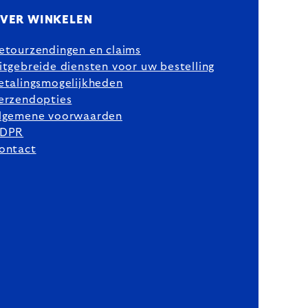
VER WINKELEN
etourzendingen en claims
itgebreide diensten voor uw bestelling
etalingsmogelijkheden
erzendopties
lgemene voorwaarden
DPR
ontact