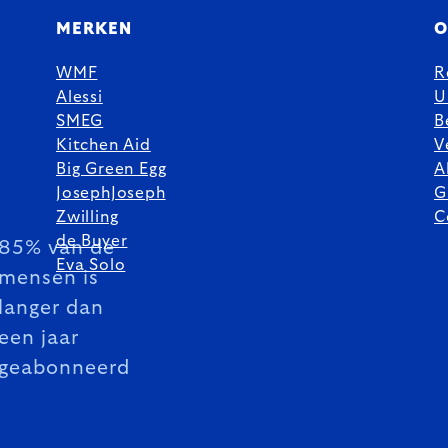
MERKEN
O
WMF
R
Alessi
U
SMEG
B
Kitchen Aid
V
Big Green Egg
A
JosephJoseph
G
Zwilling
C
de Buyer
85% van de
Eva Solo
mensen is
langer dan
een jaar
geabonneerd