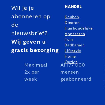
HANDEL
Wil je je
abonneren op
Keuken
Dineren
de
Huishoudelijke
nieuwsbrief?
Apparaten
Tuin
Wij geven u
Badkamer
gratis bezorging
Lifestyle
Home
Outlet
Maximaal
Al 177 000
2x per
mensen
week
geabonneerd