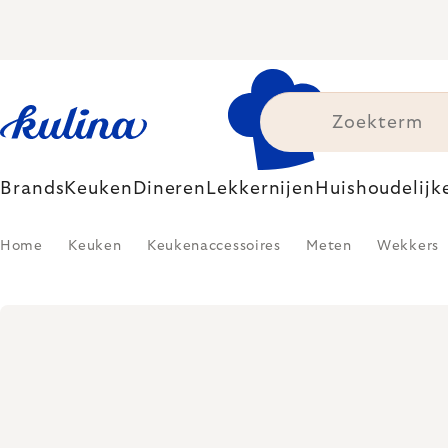
Skip
to
content
Brands
Keuken
Dineren
Lekkernijen
Huishoudelijk
Home
Keuken
Keukenaccessoires
Meten
Wekkers