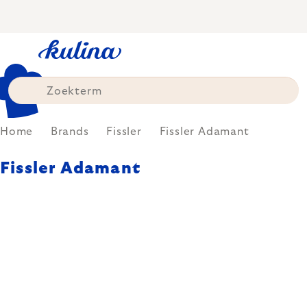
Skip
to
content
Home
Brands
Fissler
Fissler Adamant
Fissler Adamant