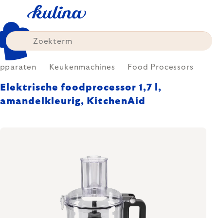
Skip
to
content
Apparaten
Keukenmachines
Food Processors
Elektrische foodprocessor 1,7 l,
amandelkleurig, KitchenAid