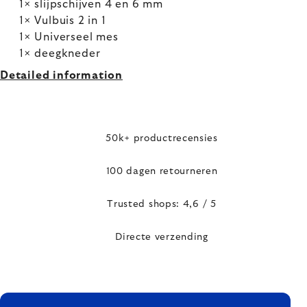
1× slijpschijven 4 en 6 mm
1× Vulbuis 2 in 1
1× Universeel mes
1× deegkneder
Detailed information
50k+ productrecensies
100 dagen retourneren
Trusted shops: 4,6 / 5
Directe verzending
FOOTER