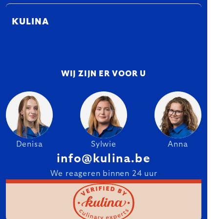
KULINA
WIJ ZIJN ER VOOR U
Denisa
Sylwie
Anna
info@kulina.be
We reageren binnen 24 uur