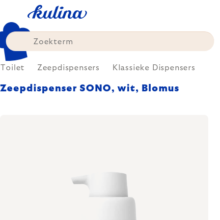
Skip
to
content
Toilet
Zeepdispensers
Klassieke Dispensers
Zeepdispenser SONO, wit, Blomus