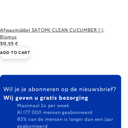
Afwasmiddel SATOMI CLEAN CUCUMBER 1 l,
Blomus
30,55 €
ADD TO CART
FOOTER
Wil je je abonneren op de nieuwsbrief?
Wij geven u gratis bezorging
Maximaal 2x per week
Al 177 000 mensen geabonneerd
85% van de mensen is langer dan een jaar
geabonneerd