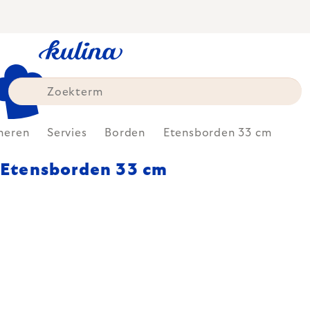
Skip
to
content
neren
Servies
Borden
Etensborden 33 cm
Etensborden 33 cm