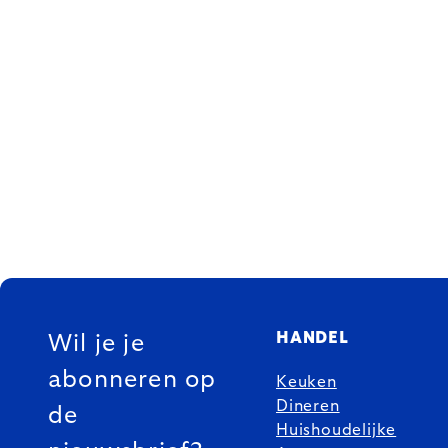
FOOTER
HANDEL
Wil je je
abonneren op
Keuken
Dineren
de
Huishoudelijke