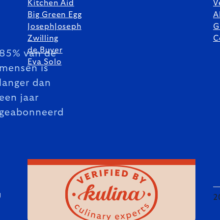
Kitchen Aid
V
Big Green Egg
A
JosephJoseph
G
Zwilling
C
de Buyer
85% van de
Eva Solo
mensen is
langer dan
een jaar
geabonneerd
U
2