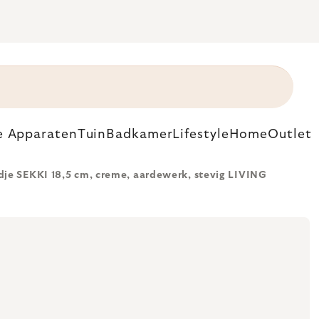
e Apparaten
Tuin
Badkamer
Lifestyle
Home
Outlet
dje SEKKI 18,5 cm, creme, aardewerk, stevig LIVING