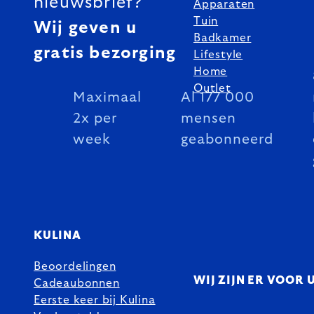
nieuwsbrief?
Apparaten
Tuin
Wij geven u
Badkamer
gratis bezorging
Lifestyle
Home
Outlet
Maximaal
Al 177 000
2x per
mensen
week
geabonneerd
KULINA
Beoordelingen
WIJ ZIJN ER VOOR 
Cadeaubonnen
Eerste keer bij Kulina