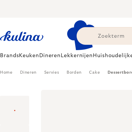
Skip
to
content
Brands
Keuken
Dineren
Lekkernijen
Huishoudelijk
Home
Dineren
Servies
Borden
Cake
Dessertbor