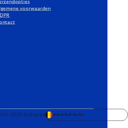
erzendopties
lgemene voorwaarden
DPR
ontact
007–2025 Kulina.be
www.kulina.be