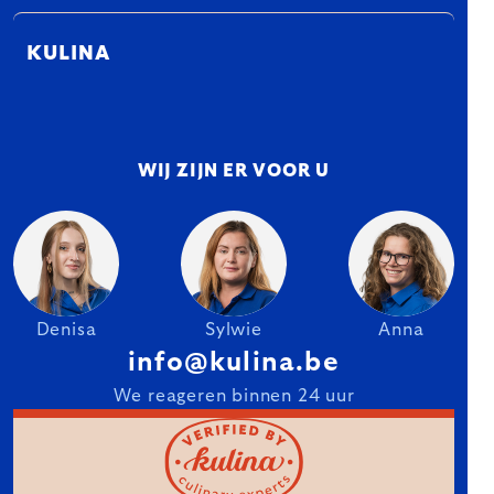
KULINA
WIJ ZIJN ER VOOR U
Denisa
Sylwie
Anna
info@kulina.be
We reageren binnen 24 uur