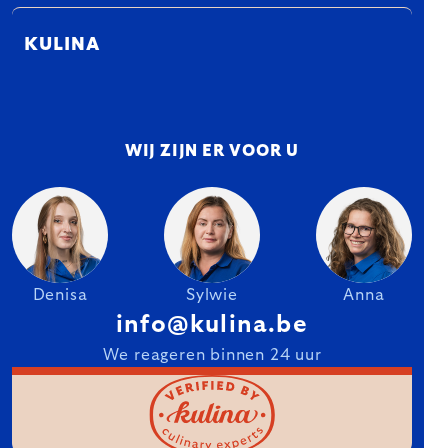
KULINA
WIJ ZIJN ER VOOR U
Denisa
Sylwie
Anna
info@kulina.be
We reageren binnen 24 uur