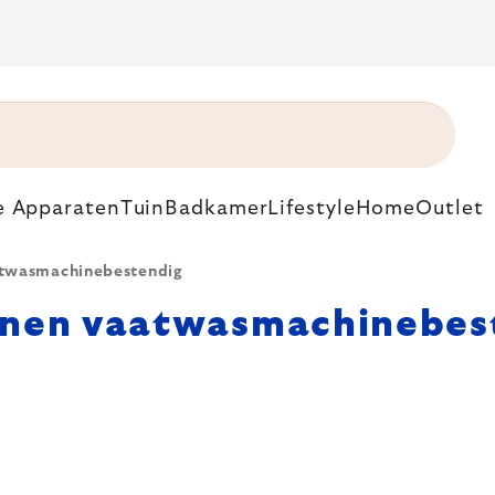
e Apparaten
Tuin
Badkamer
Lifestyle
Home
Outlet
twasmachinebestendig
nnen vaatwasmachinebes