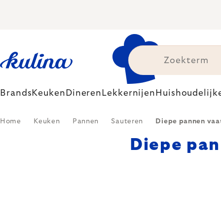
Skip
to
content
Brands
Keuken
Dineren
Lekkernijen
Huishoudelijk
Home
Keuken
Pannen
Sauteren
Diepe pannen vaa
Diepe pa