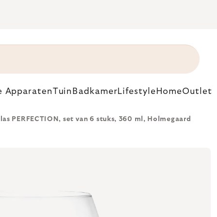
e Apparaten
Tuin
Badkamer
Lifestyle
Home
Outlet
las PERFECTION, set van 6 stuks, 360 ml, Holmegaard