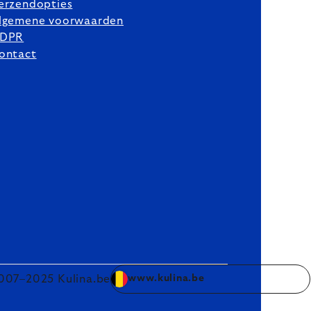
erzendopties
lgemene voorwaarden
DPR
ontact
007–2025 Kulina.be
www.kulina.be