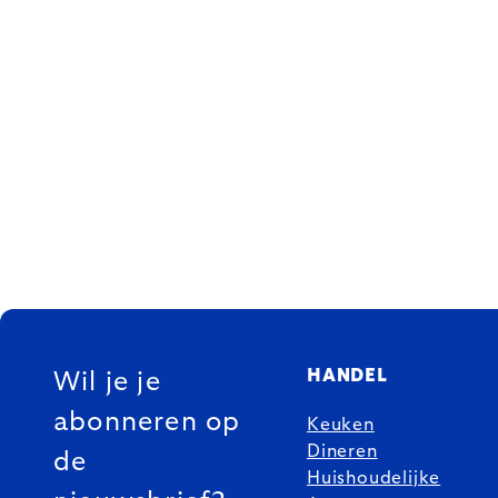
FOOTER
HANDEL
Wil je je
abonneren op
Keuken
Dineren
de
Huishoudelijke