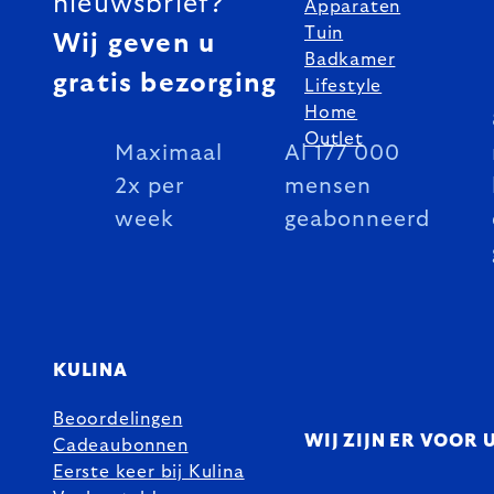
nieuwsbrief?
Apparaten
Tuin
Wij geven u
Badkamer
gratis bezorging
Lifestyle
Home
Outlet
Maximaal
Al 177 000
2x per
mensen
week
geabonneerd
KULINA
Beoordelingen
WIJ ZIJN ER VOOR 
Cadeaubonnen
Eerste keer bij Kulina