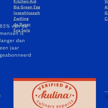
Kitchen Aid
V
Big Green Egg
A
JosephJoseph
G
Zwilling
C
de Buyer
85% van de
Eva Solo
mensen is
langer dan
een jaar
geabonneerd
U
2