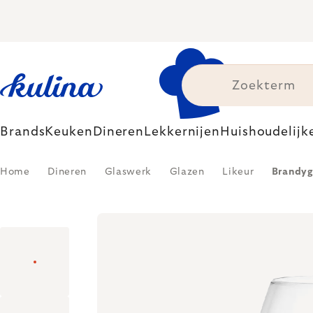
Skip
to
content
Brands
Keuken
Dineren
Lekkernijen
Huishoudelijk
Home
Dineren
Glaswerk
Glazen
Likeur
Brandyg