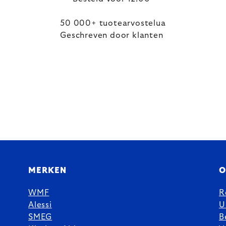
50 000+ tuotearvostelua
Geschreven door klanten
MERKEN
O
WMF
R
Alessi
U
SMEG
B