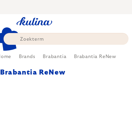
Skip
to
content
Home
Brands
Brabantia
Brabantia ReNew
Brabantia ReNew