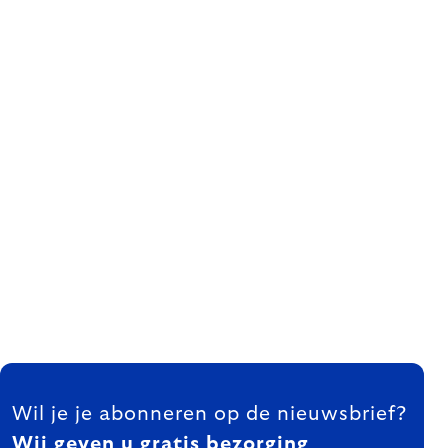
FOOTER
Wil je je abonneren op de nieuwsbrief?
Wij geven u gratis bezorging