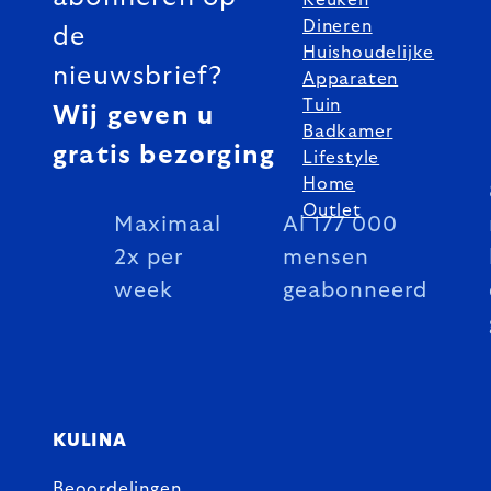
Dineren
de
Huishoudelijke
nieuwsbrief?
Apparaten
Tuin
Wij geven u
Badkamer
gratis bezorging
Lifestyle
Home
Outlet
Maximaal
Al 177 000
2x per
mensen
week
geabonneerd
KULINA
Beoordelingen