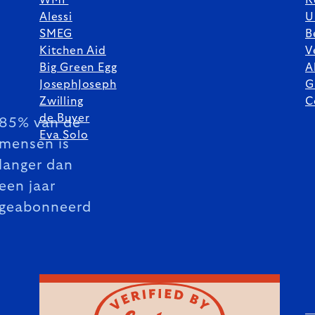
Alessi
U
SMEG
B
Kitchen Aid
V
Big Green Egg
A
JosephJoseph
G
Zwilling
C
de Buyer
85% van de
Eva Solo
mensen is
langer dan
een jaar
geabonneerd