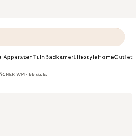
e Apparaten
Tuin
Badkamer
Lifestyle
Home
Outlet
FÄCHER WMF 66 stuks