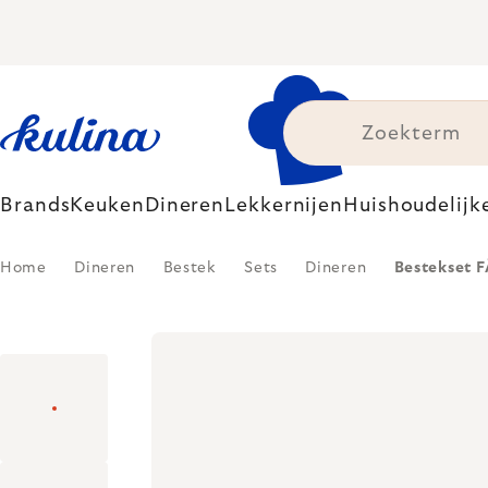
Skip
to
content
Brands
Keuken
Dineren
Lekkernijen
Huishoudelijk
Home
Dineren
Bestek
Sets
Dineren
Bestekset 