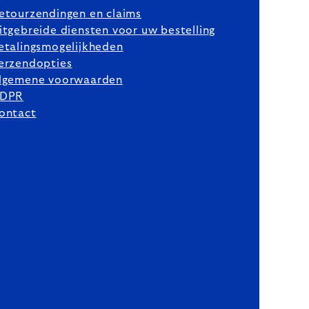
etourzendingen en claims
itgebreide diensten voor uw bestelling
etalingsmogelijkheden
erzendopties
lgemene voorwaarden
DPR
ontact