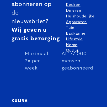
abonneren op
Keuken
Dineren
de
Huishoudelijke
nieuwsbrief?
Apparaten
Tuin
Wij geven u
Badkamer
gratis bezorging
Lifestyle
Home
Outlet
Maximaal
Al 177 000
2x per
mensen
week
geabonneerd
KULINA