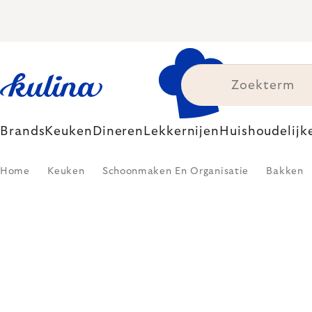
Skip
to
content
Brands
Keuken
Dineren
Lekkernijen
Huishoudelijk
Home
Keuken
Schoonmaken En Organisatie
Bakken