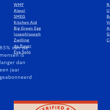
WMF
R
Alessi
U
SMEG
B
Kitchen Aid
V
Big Green Egg
A
JosephJoseph
G
Zwilling
C
de Buyer
85% van de
Eva Solo
mensen is
langer dan
een jaar
geabonneerd