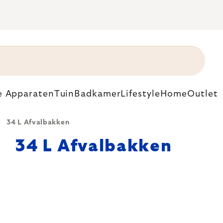
e Apparaten
Tuin
Badkamer
Lifestyle
Home
Outlet
34 L Afvalbakken
34 L Afvalbakken