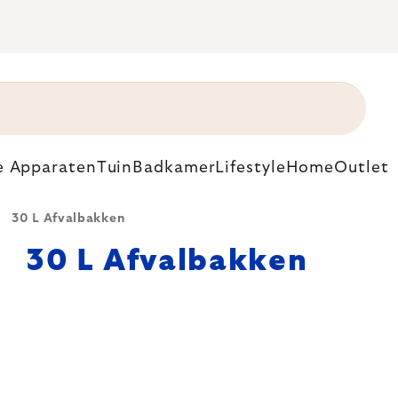
e Apparaten
Tuin
Badkamer
Lifestyle
Home
Outlet
30 L Afvalbakken
30 L Afvalbakken