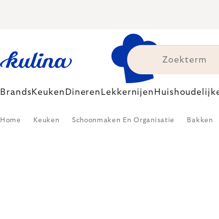
Skip
to
content
Brands
Keuken
Dineren
Lekkernijen
Huishoudelijk
Home
Keuken
Schoonmaken En Organisatie
Bakken