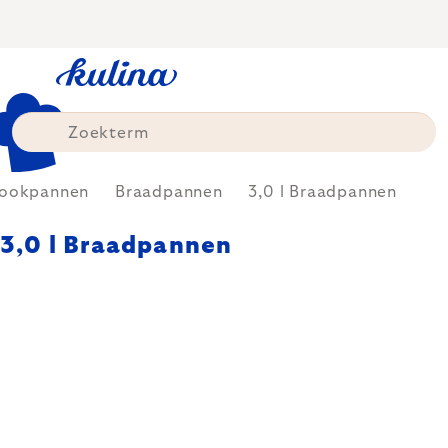
Skip
to
content
ookpannen
Braadpannen
3,0 l Braadpannen
3,0 l Braadpannen