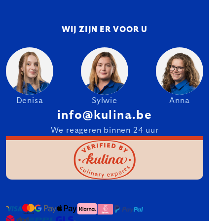
WIJ ZIJN ER VOOR U
Denisa
Sylwie
Anna
info@kulina.be
We reageren binnen 24 uur