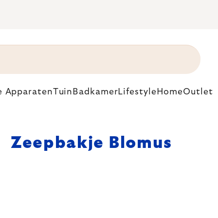
e Apparaten
Tuin
Badkamer
Lifestyle
Home
Outlet
Zeepbakje Blomus