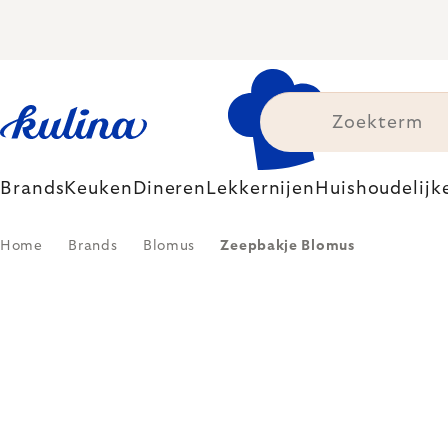
Skip
to
content
Brands
Keuken
Dineren
Lekkernijen
Huishoudelijk
Home
Brands
Blomus
Zeepbakje Blomus