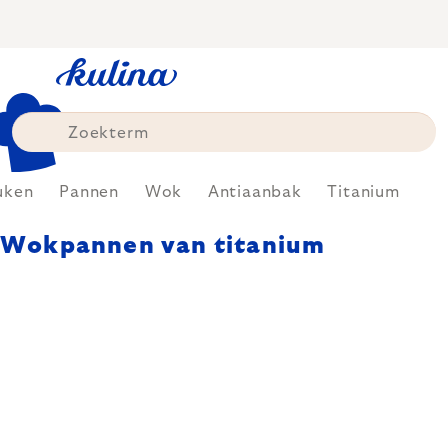
Skip
to
content
uken
Pannen
Wok
Antiaanbak
Titanium
Wokpannen van titanium