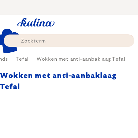
Skip
to
content
nds
Tefal
Wokken met anti-aanbaklaag Tefal
Wokken met anti-aanbaklaag
Tefal