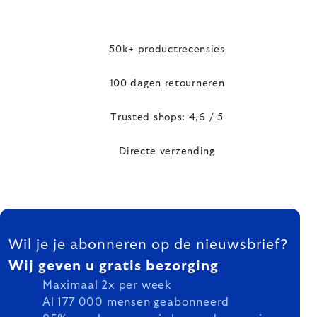
50k+ productrecensies
100 dagen retourneren
Trusted shops: 4,6 / 5
Directe verzending
FOOTER
Wil je je abonneren op de nieuwsbrief?
Wij geven u gratis bezorging
Maximaal 2x per week
Al 177 000 mensen geabonneerd