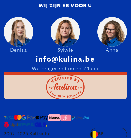
WIJ ZIJN ER VOOR U
Denisa
Sylwie
Anna
info@kulina.be
We reageren binnen 24 uur
2007–2025 Kulina.be
BE