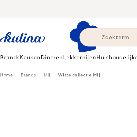
Skip
to
content
Brands
Keuken
Dineren
Lekkernijen
Huishoudelijk
Home
Brands
Mij
Witte collectie MIJ