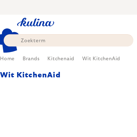
Skip
to
content
Home
Brands
Kitchenaid
Wit KitchenAid
Wit KitchenAid