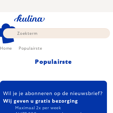
Skip
to
content
Home
Populairste
Populairste
FOOTER
Wil je je abonneren op de nieuwsbrief?
Wij geven u gratis bezorging
Maximaal 2x per week