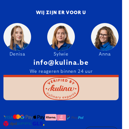
WIJ ZIJN ER VOOR U
Denisa
Sylwie
Anna
info@kulina.be
We reageren binnen 24 uur