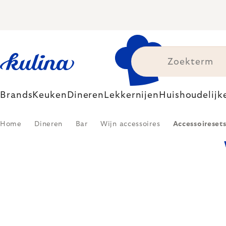
Skip
to
content
Brands
Keuken
Dineren
Lekkernijen
Huishoudelijk
Home
Dineren
Bar
Wijn accessoires
Accessoireset