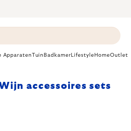
e Apparaten
Tuin
Badkamer
Lifestyle
Home
Outlet
s
Wijn accessoires sets