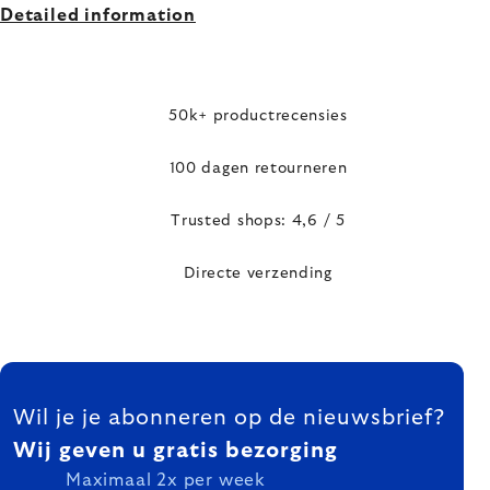
Detailed information
50k+ productrecensies
100 dagen retourneren
Trusted shops: 4,6 / 5
Directe verzending
FOOTER
Wil je je abonneren op de nieuwsbrief?
Wij geven u gratis bezorging
Maximaal 2x per week