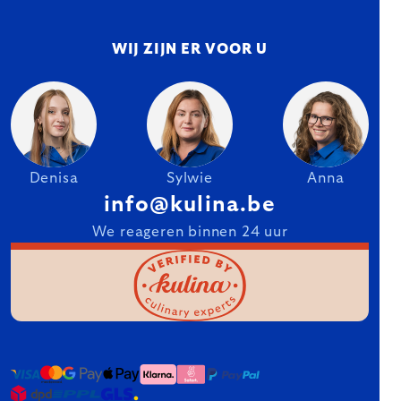
WIJ ZIJN ER VOOR U
Denisa
Sylwie
Anna
info@kulina.be
We reageren binnen 24 uur