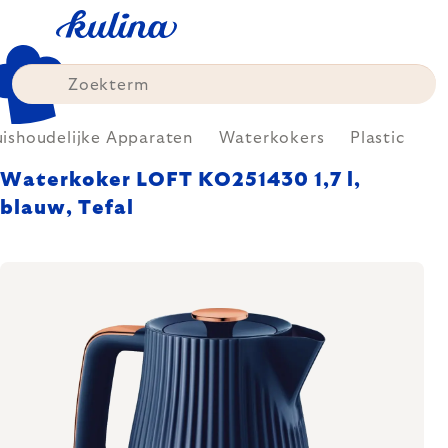
Skip
to
content
ishoudelijke Apparaten
Waterkokers
Plastic
Waterkoker LOFT KO251430 1,7 l,
blauw, Tefal