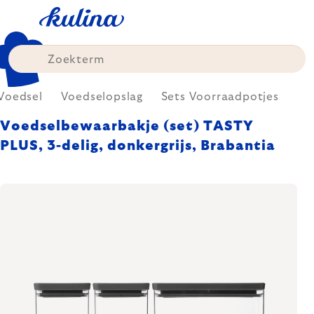
Skip
to
content
Voedsel
Voedselopslag
Sets Voorraadpotjes
Voedselbewaarbakje (set) TASTY
PLUS, 3-delig, donkergrijs, Brabantia