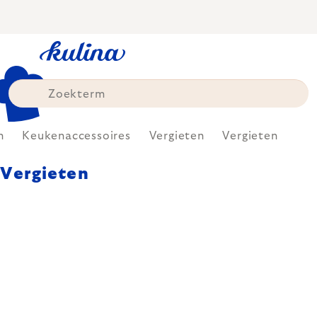
Skip
to
content
n
Keukenaccessoires
Vergieten
Vergieten
Vergieten