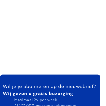
FOOTER
Wil je je abonneren op de nieuwsbrief?
Wij geven u gratis bezorging
Maximaal 2x per week
Al 177 000 mensen geabonneerd