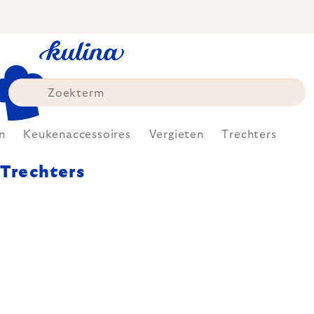
Skip
to
content
n
Keukenaccessoires
Vergieten
Trechters
Trechters