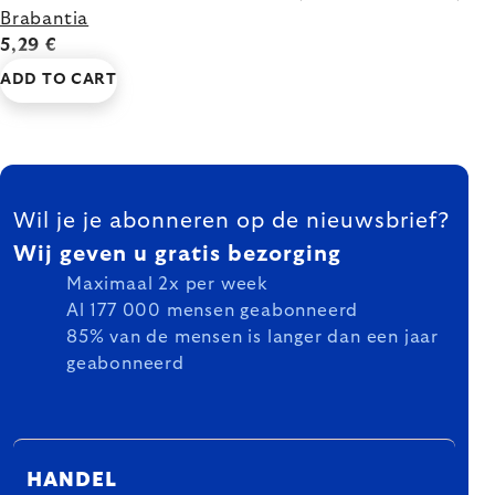
Brabantia
5,29 €
ADD TO CART
FOOTER
Wil je je abonneren op de nieuwsbrief?
Wij geven u gratis bezorging
Maximaal 2x per week
Al 177 000 mensen geabonneerd
85% van de mensen is langer dan een jaar
geabonneerd
HANDEL