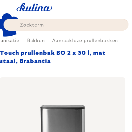
Skip
to
content
anisatie
Bakken
Aanraakloze prullenbakken
Touch prullenbak BO 2 x 30 l, mat
staal, Brabantia