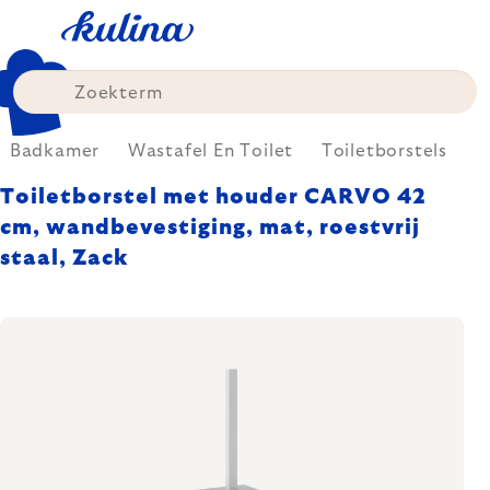
Skip
to
content
Badkamer
Wastafel En Toilet
Toiletborstels
Toiletborstel met houder CARVO 42
cm, wandbevestiging, mat, roestvrij
staal, Zack