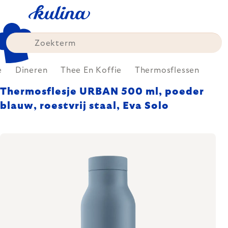
Skip
to
content
e
Dineren
Thee En Koffie
Thermosflessen
Thermosflesje URBAN 500 ml, poeder
blauw, roestvrij staal, Eva Solo