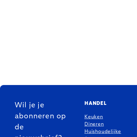
FOOTER
HANDEL
Wil je je
abonneren op
Keuken
Dineren
de
Huishoudelijke