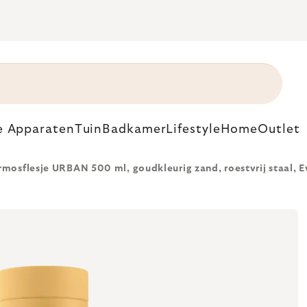
e Apparaten
Tuin
Badkamer
Lifestyle
Home
Outlet
mosflesje URBAN 500 ml, goudkleurig zand, roestvrij staal, E