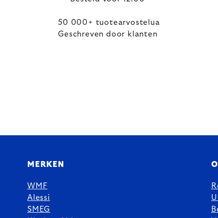
50 000+ tuotearvostelua
Geschreven door klanten
MERKEN
O
WMF
R
Alessi
U
SMEG
B