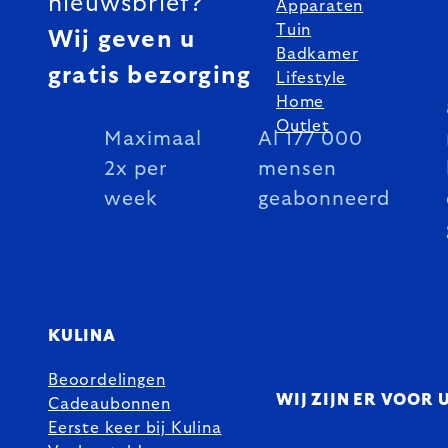
nieuwsbrief?
Apparaten
Tuin
Wij geven u
Badkamer
gratis bezorging
Lifestyle
Home
Outlet
Maximaal
Al 177 000
2x per
mensen
week
geabonneerd
KULINA
Beoordelingen
WIJ ZIJN ER VOOR 
Cadeaubonnen
Eerste keer bij Kulina