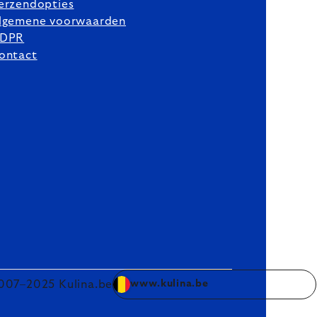
erzendopties
lgemene voorwaarden
DPR
ontact
007–2025 Kulina.be
www.kulina.be