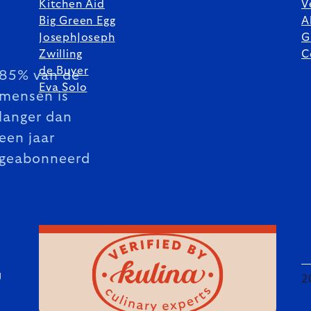
Kitchen Aid
V
Big Green Egg
A
JosephJoseph
G
Zwilling
C
de Buyer
85% van de
Eva Solo
mensen is
langer dan
een jaar
geabonneerd
U
2