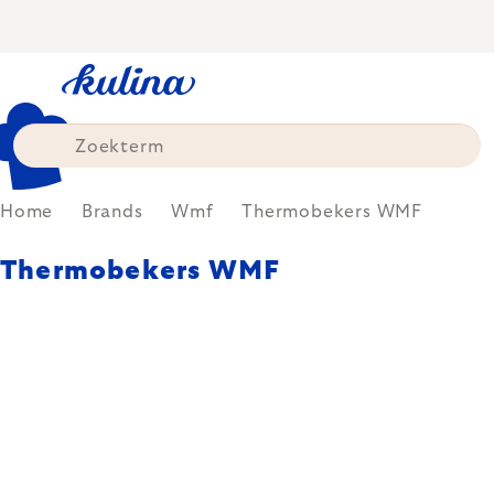
Skip
to
content
Home
Brands
Wmf
Thermobekers WMF
Thermobekers WMF