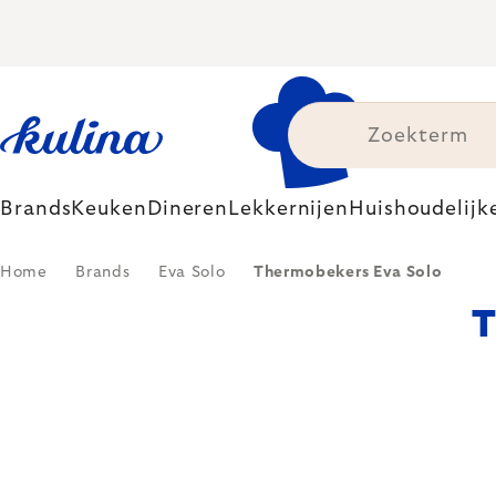
Skip
to
content
Brands
Keuken
Dineren
Lekkernijen
Huishoudelijk
Home
Brands
Eva Solo
Thermobekers Eva Solo
T