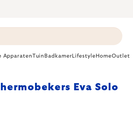
e Apparaten
Tuin
Badkamer
Lifestyle
Home
Outlet
hermobekers Eva Solo