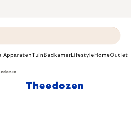
e Apparaten
Tuin
Badkamer
Lifestyle
Home
Outlet
eedozen
Theedozen